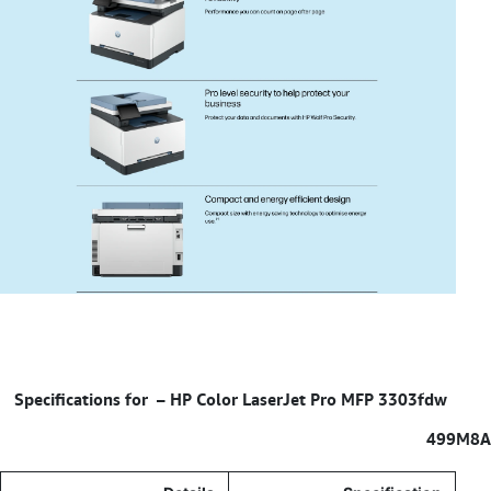
Specifications for – HP Color LaserJet Pro MFP 3303fdw
499M