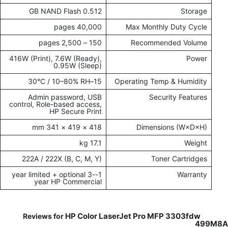
0.512 GB NAND Flash
Storage
40,000 pages
Max Monthly Duty Cycle
150 – 2,500 pages
Recommended Volume
416W (Print), 7.6W (Ready),
Power
0.95W (Sleep)
15–30°C / 10–80% RH
Operating Temp & Humidity
Admin password, USB
Security Features
control, Role-based access,
HP Secure Print
418 × 419 × 341 mm
Dimensions (W×D×H)
17.1 kg
Weight
222A / 222X (B, C, M, Y)
Toner Cartridges
1-year limited + optional 3-
Warranty
year HP Commercial
HP Color LaserJet Pro MFP 3303fdw
Reviews
499M