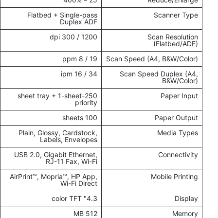
Flatbed + Single-pass
Scanner Type
Duplex ADF
1200 / 300 dpi
Scan Resolution
(Flatbed/ADF)
19 / 8 ppm
Scan Speed (A4, B&W/Color)
34 / 16 ipm
Scan Speed Duplex (A4,
B&W/Color)
250-sheet tray + 1-sheet
Paper Input
priority
100 sheets
Paper Output
Plain, Glossy, Cardstock,
Media Types
Labels, Envelopes
USB 2.0, Gigabit Ethernet,
Connectivity
RJ-11 Fax, Wi-Fi
AirPrint™, Mopria™, HP App,
Mobile Printing
Wi-Fi Direct
4.3" color TFT
Display
512 MB
Memory