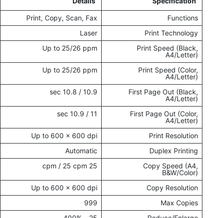
Details
Specification
Print, Copy, Scan, Fax
Functions
Laser
Print Technology
Up to 25/26 ppm
Print Speed (Black,
A4/Letter)
Up to 25/26 ppm
Print Speed (Color,
A4/Letter)
10.9 / 10.8 sec
First Page Out (Black,
A4/Letter)
11 / 10.9 sec
First Page Out (Color,
A4/Letter)
Up to 600 × 600 dpi
Print Resolution
Automatic
Duplex Printing
25 cpm / 25 cpm
Copy Speed (A4,
B&W/Color)
Up to 600 × 600 dpi
Copy Resolution
999
Max Copies
25 – 400%
Reduce/Enlarge