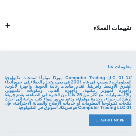
تقييمات العملاء
معلومات عنا
تُعَدّ 01 Computer Trading LLC موردًا موثوقًا لمنتجات تكنولوجيا
المعلومات، تأسست في عام 2001 في دبي، وتخدم العملاء في جميع أنحاء
الشرق الأوسط وأفريقيا. نقدم طابعات عالية الجودة، وأجهزة لابتوب،
وأجهزة كمبيوتر مكتبية، وأجهزة ألعاب، ومكونات الكمبيوتر،
والإكسسوارات. مع أكثر من 25 عامًا من الخبرة في الصناعة، يقدم فريقنا
إرشادات خبراء، وخدمة موثوقة، ودعم سريع. سواء كنت بحاجة إلى أحدث
منتجات تكنولوجيا المعلومات أو خدمات الإصلاح والصيانة الاحترافية، فإن
01 Computer Trading LLC هو شريكك الموثوق في التكنولوجيا.
ABOUT MORE ...