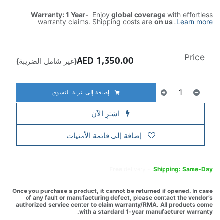
Warranty: 1 Year-
Enjoy
global coverage
with effortless
warranty claims. Shipping costs are
on us
.
Learn more
Price
AED
1,350.00
(غير شامل الضريبة)
إضافة إلى عربة التسوق
اشترِ الآن
إضافة إلى قائمة الأمنيات
Free
delivery -
Shipping: Same-Day
Once you purchase a product, it cannot be returned if opened. In case
of any fault or manufacturing defect, please contact the vendor’s
authorized service center to claim warranty/RMA. All products come
with a standard 1-year manufacturer warranty.