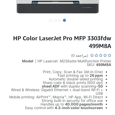
HP Color LaserJet Pro MFP 3303fdw
499M8A
(مراجعة 0)
Model
: | HP LaserJet M236sdw Multifunction Printer
SKU:
499M8A
Print, Copy, Scan & Fax (All-in-One)
Fast printing up to
26 ppm
Automatic double-sided printing
Sharp color & black prints (600 dpi)
with duplex scanning
50-sheet ADF
Wired & Wireless: Gigabit Ethernet + dual-band Wi-Fi +
USB
Mobile printing: AirPrint™, Mopria™, HP App, Wi-Fi Direct
Strong built-in security for office use
Handles up to
40,000 pages/month
Easy control with
4.3-inch color touchscreen