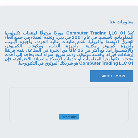
معلومات عنا
تُعَدّ 01 Computer Trading LLC موردًا موثوقًا لمنتجات تكنولوجيا
المعلومات، تأسست في عام 2001 في دبي، وتخدم العملاء في جميع أنحاء
الشرق الأوسط وأفريقيا. نقدم طابعات عالية الجودة، وأجهزة لابتوب،
وأجهزة كمبيوتر مكتبية، وأجهزة ألعاب، ومكونات الكمبيوتر،
والإكسسوارات. مع أكثر من 25 عامًا من الخبرة في الصناعة، يقدم فريقنا
إرشادات خبراء، وخدمة موثوقة، ودعم سريع. سواء كنت بحاجة إلى أحدث
منتجات تكنولوجيا المعلومات أو خدمات الإصلاح والصيانة الاحترافية، فإن
01 Computer Trading LLC هو شريكك الموثوق في التكنولوجيا.
ABOUT MORE ...
Directions