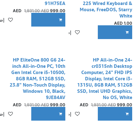
91H75EA
225 Wired Keyboard &
Mouse, FreeDOS, Starry
1,931.00
AED
AED
999.00
White
إضا
ADD TO CART
AED
1.00
إضافة إلى قائمة الأمنيات
ADD TO CART
HP EliteOne 800 G6 24-
HP All-in-One 24-
inch All-in-One PC, 10th
cr0315nh Desktop
Gen Intel Core i5-10500,
Computer, 24" FHD IPS
8GB RAM, 512GB SSD,
Display, Intel Core i3-
23.8" Non-Touch Display,
1315U, 8GB RAM, 512GB
Windows 10, Black,
SSD, Intel UHD Graphics,
9JE84AV
No OS, White
1,931.00
AED
AED
999.00
1,931.00
AED
AED
999.00
إضافة إلى قائمة الأمنيات
إضا
ADD TO CART
ADD TO CART