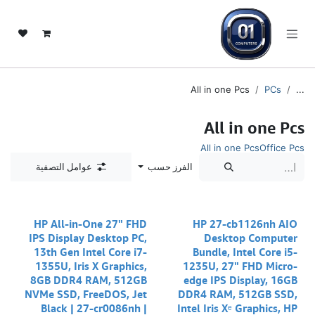
خطي للذهاب إلى المحتوى
All in one Pcs
PCs
...
All in one Pcs
All in one Pcs
Office Pcs
الفرز حسب
عوامل التصفية
HP All-in-One 27" FHD
HP 27-cb1126nh AIO
IPS Display Desktop PC,
Desktop Computer
13th Gen Intel Core i7-
Bundle, Intel Core i5-
1355U, Iris X Graphics,
1235U, 27" FHD Micro-
8GB DDR4 RAM, 512GB
edge IPS Display, 16GB
NVMe SSD, FreeDOS, Jet
DDR4 RAM, 512GB SSD,
Black | 27-cr0086nh |
Intel Iris Xᵉ Graphics, HP